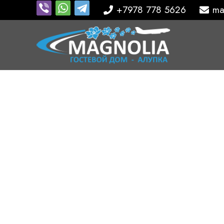
+7978 778 5626
ma