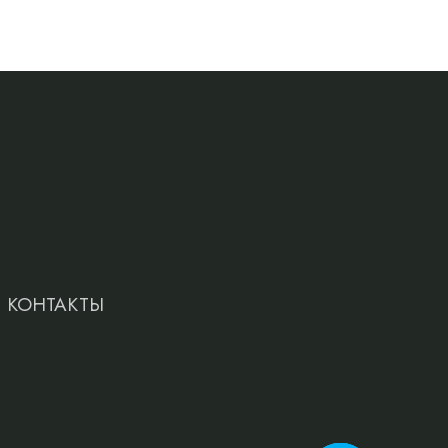
КОНТАКТЫ