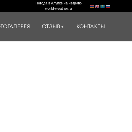
Погода в Алупке на неделю
world-weather.ru
ТОГАЛЕРЕЯ
ОТЗЫВЫ
КОНТАКТЫ