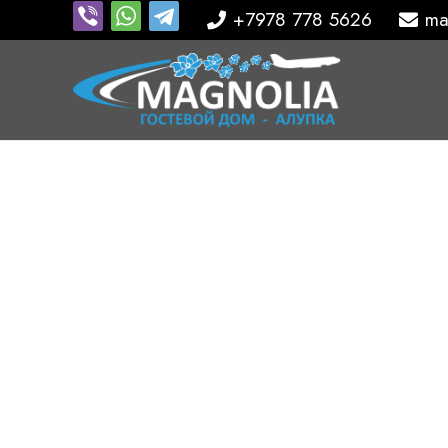
+7978 778 5626
ma