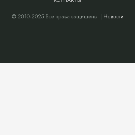
КОНТАКТЫ
© 2010-2025 Все права защищены. |
Новости