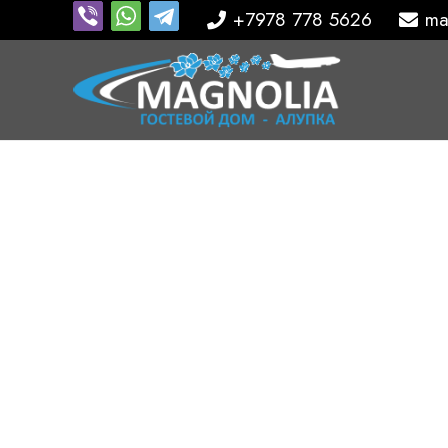
+7978 778 5626
ma