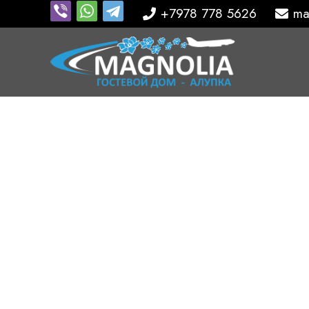
+7978 778 5626
ma