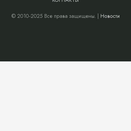
КОНТАКТЫ
© 2010-2025 Все права защищены. |
Новости