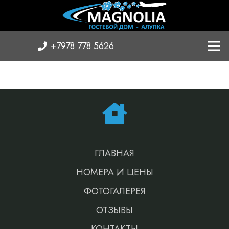
+7978 778 5626
ГЛАВНАЯ
НОМЕРА И ЦЕНЫ
ФОТОГАЛЕРЕЯ
ОТЗЫВЫ