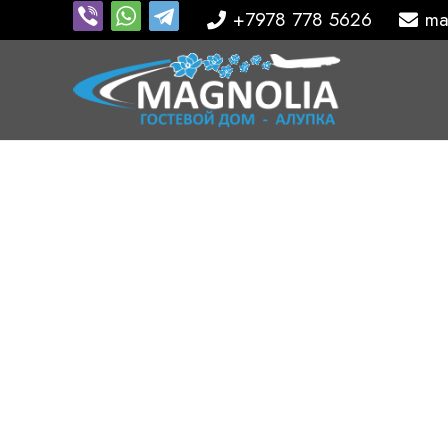
+7978 778 5626
ma