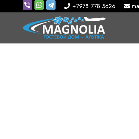
+7978 778 5626
ma